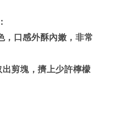
：
色，口感外酥內嫩，非常
取出剪塊，擠上少許檸檬