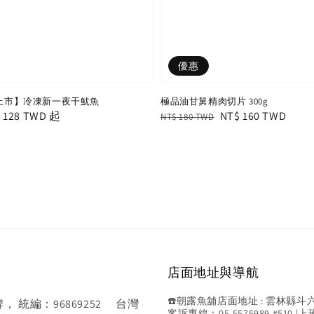
優惠
上市】冷凍新一夜干魷魚
極品油甘舅精肉切片 300g
r
 128 TWD
起
Regular
Sale
NT$ 160 TWD
NT$ 180 TWD
price
price
店面地址與導航
☎️朝露魚舖店面地址 : 雲林縣斗六市斗
統編：96869252 台灣
客訴專線：05-5575989 #510 |上班時