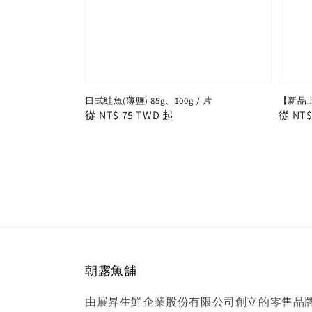
日式鮭魚(薄鹽) 85g、100g / 片
【新品
Regular
從
NT$ 75 TWD
起
Regula
從
NT$
price
price
朝露魚舖
由展昇生鮮企業股份有限公司創立的零售品牌， 