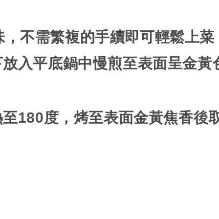
味，不需繁複的手續即可輕鬆上菜
下放入平底鍋中慢煎至表面呈金黃
熱至
180
度，烤至表面金黃焦香後
。