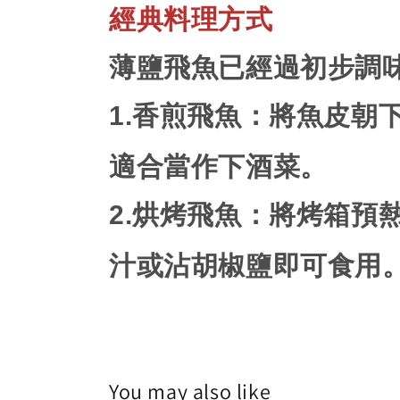
經典料理方式
薄鹽飛魚已經過初步調
1.
香煎飛魚
：將魚皮朝
適合當作下酒菜。
2.
烘烤飛魚
：將烤箱預
汁或沾胡椒鹽即可食用
You may also like