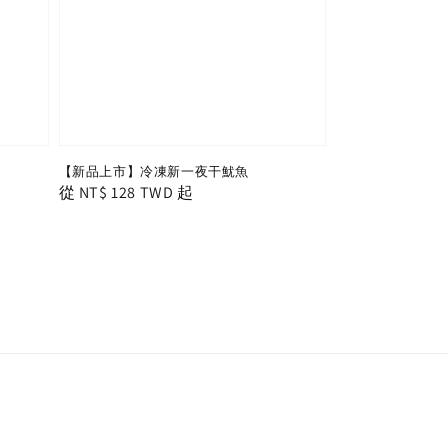
【新品上市】冷凍新一夜干魷魚
Regular
從
NT$ 128 TWD
起
price