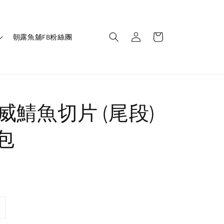
朝露魚舖FB粉絲團
威鯖魚切片 (尾段)
/包