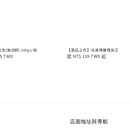
魚(無須鱈) 500g±/袋
【新品上市】冷凍薄鹽飛魚王
r
15 TWD
Regular
從
NT$ 139 TWD
起
price
店面地址與導航