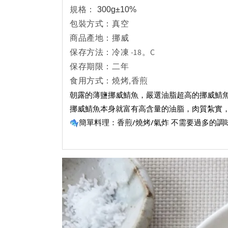
規格：
300g
±10%
包裝方式：真空
商品產地：挪威
保存方法：冷凍 -18。C
保存期限：二年
食用方式：燒烤,香煎
朝露的薄鹽挪威鯖魚，嚴選油脂超高的挪威鯖魚
挪威鯖魚本身就富有高含量的油脂，肉質紮實
簡單料理：香煎/燒烤/氣炸 不需要過多的