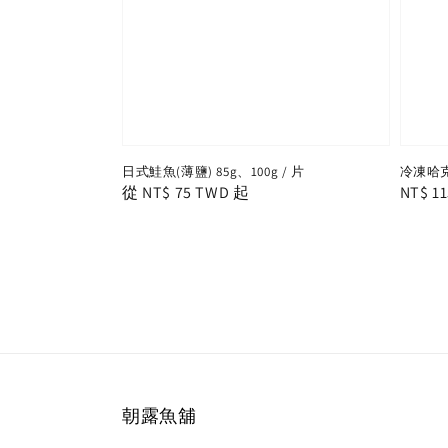
日式鮭魚(薄鹽) 85g、100g / 片
冷凍哈克
Regular
從
NT$ 75 TWD
起
Regula
NT$ 1
price
price
朝露魚舖