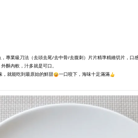
，專業級刀法（去頭去尾/去中骨/去腹刺）片片精準精緻切片，口
，外酥內軟，汁多就是可口。
調味，就能吃到最原始的鮮甜
一口咬下，海味十足滿滿