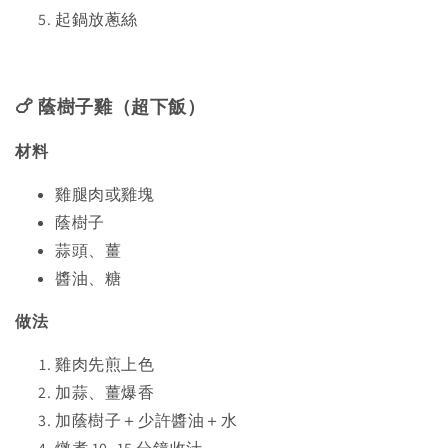
起鍋放蔥絲
🍗 蔭樹子雞（超下飯）
材料
雞腿肉或雞塊
蔭樹子
蒜頭、薑
醬油、糖
做法
雞肉先煎上色
加蒜、薑爆香
加蔭樹子＋少許醬油＋水