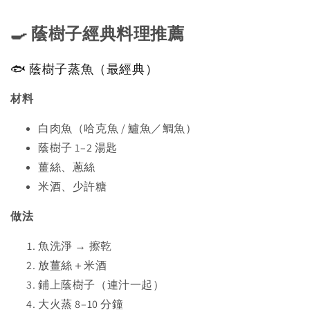
🍳 蔭樹子經典料理推薦
🐟 蔭樹子蒸魚（最經典）
材料
白肉魚（哈克魚 / 鱸魚／鯛魚）
蔭樹子 1–2 湯匙
薑絲、蔥絲
米酒、少許糖
做法
魚洗淨 → 擦乾
放薑絲＋米酒
鋪上蔭樹子（連汁一起）
大火蒸 8–10 分鐘