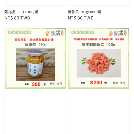
蔭冬瓜 380g±10%/罐
蔭苦瓜 380g±10%/罐
Regular
NT$ 80 TWD
Regular
NT$ 80 TWD
price
price