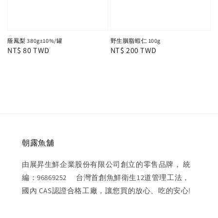
蔭鳳梨 380g±10%/罐
野生胭脂蝦仁 100g
Regular
NT$ 80 TWD
Regular
NT$ 200 TWD
price
price
朝露魚舖
由展昇生鮮企業股份有限公司創立的零售品牌， 統
編：96869252 台灣首創魚鮮衛生12道管理工法，
國內 CAS認證合格工廠，讓您買的放心、吃的安心!