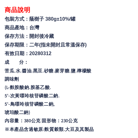
商品說明
包裝方式：蔭樹子 380g±10%/罐
商品產地：台灣
保存方法：開封後冷藏
保存期限：二年(指未開封且常溫保存)
有效日期
：
20280312
成 分
：
苦瓜.水.醬油.黑豆.砂糖.麥芽糖.鹽.檸檬酸
調味劑
(L-麩胺酸鈉.胺基乙酸.
5'-次黃嘌呤核苷磷酸二鈉.
5'-鳥嘌呤核苷磷酸二鈉,
琥珀酸二鈉)
內容量
380公克 固形物
230公克
：
：
※本產品含過敏原:麩質穀類.大豆及其製品