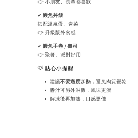
👉 小朋友、長輩都喜歡
✔ 
鰻魚丼飯
搭配溫泉蛋、青菜
👉 升級版外食感
✔ 
鰻魚手卷 / 壽司
👉 聚餐、派對好用
💡 貼心小提醒
建議
不要過度加熱
，避免肉質變乾
醬汁可另外淋飯，風味更濃
解凍後再加熱，口感更佳