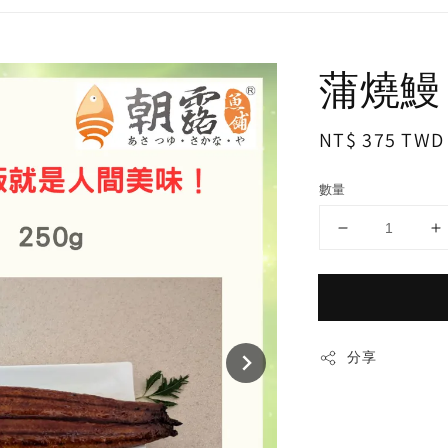
蒲燒鰻 
Regular
NT$ 375 TWD
price
數量
分享