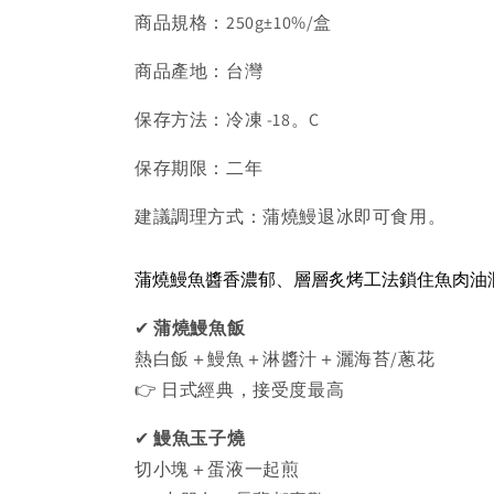
商品規格：250g±10%/盒
商品產地：台灣
保存方法：冷凍 -18。C
保存期限：二年
建議調理方式：蒲燒鰻退冰即可食用。
蒲燒鰻魚醬香濃郁、層層炙烤工法鎖住魚肉油
✔ 
蒲燒鰻魚飯
熱白飯＋鰻魚＋淋醬汁＋灑海苔/蔥花
👉 日式經典，接受度最高
✔ 
鰻魚玉子燒
切小塊＋蛋液一起煎