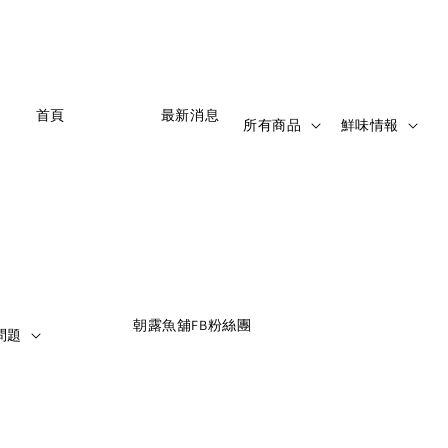
         首頁

                    最新消息

   
所有商品
鮮味情報
                    朝露魚舖FB粉絲團

問題