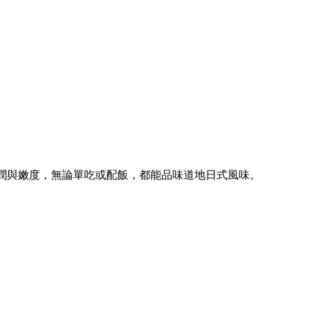
潤與嫩度，無論單吃或配飯，都能品味道地日式風味。