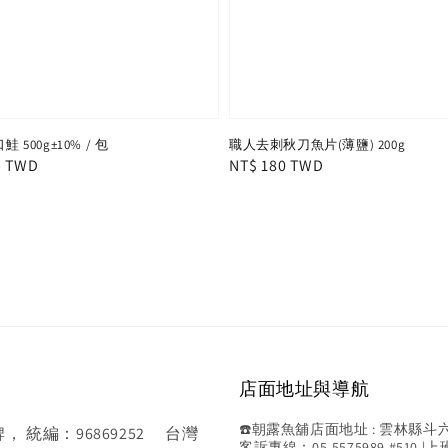
 500g±10% / 包
職人去刺秋刀魚片(薄鹽) 200g
r
5 TWD
Regular
NT$ 180 TWD
price
店面地址與導航
☎️朝露魚舖店面地址 : 雲林縣斗六市斗
統編：96869252 台灣
客訴專線：05-5575989 #510 |上班時