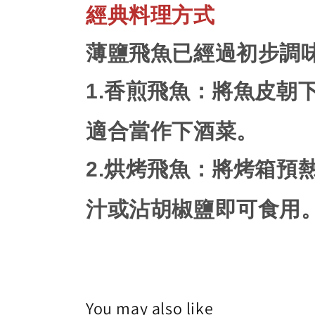
經典料理方式
薄鹽飛魚已經過初步調
1.
香煎飛魚
：將魚皮朝
適合當作下酒菜。
2.
烘烤飛魚
：將烤箱預
汁或沾胡椒鹽即可食用
You may also like