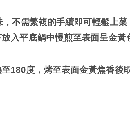
味，不需繁複的手續即可輕鬆上菜
下放入平底鍋中慢煎至表面呈金黃
熱至
180
度，烤至表面金黃焦香後
。