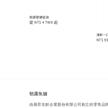
朝露塑膠提袋
Regular
從
NT$ 4 TWD
起
price
凍鮮一口鮭
Regula
NT$ 9
price
朝露魚舖
由展昇生鮮企業股份有限公司創立的零售品牌， 