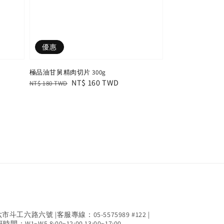
優惠
極品油甘舅精肉切片 300g
Regular
Sale
NT$ 160 TWD
NT$ 180 TWD
price
price
工六路六號 |客服專線：05-5575989 #122 |
間：W1~W5 8:00~12:00,13:00~17:00