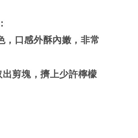
：
色，口感外酥內嫩，非常
取出剪塊，擠上少許檸檬