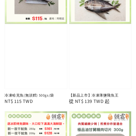
冷凍哈克魚(無須鱈) 500g±/袋
【新品上市】冷凍薄鹽飛魚王
Regular
NT$ 115 TWD
Regular
從
NT$ 139 TWD
起
price
price