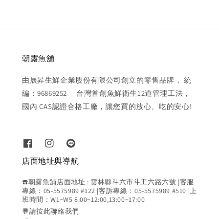
朝露魚舖
由展昇生鮮企業股份有限公司創立的零售品牌， 統
編：96869252 台灣首創魚鮮衛生12道管理工法，
國內 CAS認證合格工廠，讓您買的放心、吃的安心!
店面地址與導航
☎️朝露魚舖店面地址 : 雲林縣斗六市斗工六路六號 |客服
專線：05-5575989 #122 |客訴專線：05-5575989 #510 |上
班時間：W1~W5 8:00~12:00,13:00~17:00
💬請按此聯絡我們