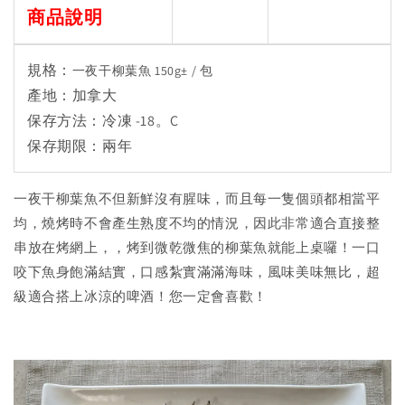
商品說明
規格：
一夜干柳葉魚 150g
±
/ 包
產地：加拿大
保存方法：冷凍 -18。C
保存期限：兩年
一夜干柳葉魚不但新鮮沒有腥味，而且每一隻個頭都相當平
均，燒烤時不會產生熟度不均的情況，因此非常適合直接整
串放在烤網上，，烤到微乾微焦的柳葉魚就能上桌囉！一口
咬下魚身飽滿結實，口感紮實滿滿海味，風味美味無比，超
級適合搭上冰涼的啤酒！您一定會喜歡！