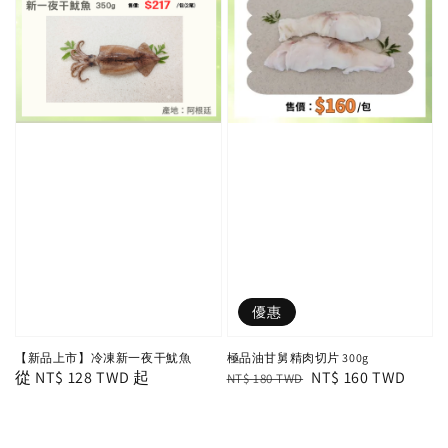
優惠
【新品上市】冷凍新一夜干魷魚
極品油甘舅精肉切片 300g
Regular
從
NT$ 128 TWD
起
Regular
Sale
NT$ 160 TWD
NT$ 180 TWD
price
price
price