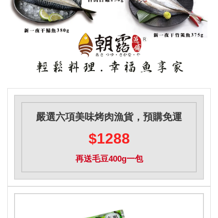
嚴選六項美味烤肉漁貨，預購免運
$1288
再送毛豆400g一包