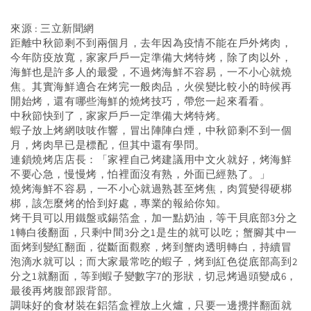
來源 : 三立新聞網
距離中秋節剩不到兩個月，去年因為疫情不能在戶外烤肉，
今年防疫放寬，家家戶戶一定準備大烤特烤，除了肉以外，
海鮮也是許多人的最愛，不過烤海鮮不容易，一不小心就燒
焦。其實海鮮適合在烤完一般肉品，火侯變比較小的時候再
開始烤，還有哪些海鮮的燒烤技巧，帶您一起來看看。
中秋節快到了，家家戶戶一定準備大烤特烤。
蝦子放上烤網吱吱作響，冒出陣陣白煙，中秋節剩不到一個
月，烤肉早已是標配，但其中還有學問。
連鎖燒烤店店長：「家裡自己烤建議用中文火就好，烤海鮮
不要心急，慢慢烤，怕裡面沒有熟，外面已經熟了。」
燒烤海鮮不容易，一不小心就過熟甚至烤焦，肉質變得硬梆
梆，該怎麼烤的恰到好處，專業的報給你知。
烤干貝可以用鐵盤或錫箔盒，加一點奶油，等干貝底部3分之
1轉白後翻面，只剩中間3分之1是生的就可以吃；蟹腳其中一
面烤到變紅翻面，從斷面觀察，烤到蟹肉透明轉白，持續冒
泡滴水就可以；而大家最常吃的蝦子，烤到紅色從底部高到2
分之1就翻面，等到蝦子變數字7的形狀，切忌烤過頭變成6，
最後再烤腹部跟背部。
調味好的食材裝在鋁箔盒裡放上火爐，只要一邊攪拌翻面就