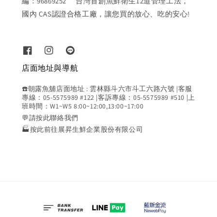
編：96869252 台灣首創魚鮮衛生12道管理工法，
國內 CAS認證合格工廠，讓您買的放心、吃的安心!
店面地址與導航
☎️朝露魚舖店面地址 : 雲林縣斗六市斗工六路六號 |客服
專線：05-5575989 #122 |客訴專線：05-5575989 #510 |上
班時間：W1~W5 8:00~12:00,13:00~17:00
💬請按此聯絡我們
🏭按此前往展昇生鮮企業股份有限公司