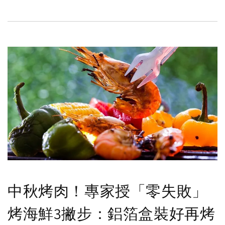
中秋烤肉！專家授「零失敗」
烤海鮮3撇步：鋁箔盒裝好再烤