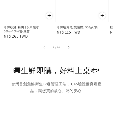
冷凍秋鮭(精肉丁)-未包冰
冷凍哈克魚(無須鱈) 500g±/袋
鮭
500g±10%/包-真空
Regular
NT$ 115 TWD
R
N
Regular
NT$ 265 TWD
price
p
price
1
/
10
🚚生鮮即購，好料上桌🐟
台灣首創魚鮮衛生12道管理工法， CAS驗證優良農產
品，讓您買的放心、吃的安心!