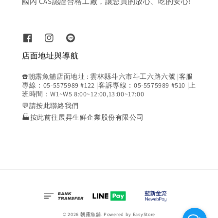
國內 CAS認證合格工廠，讓您買的放心、吃的安心!
店面地址與導航
☎️朝露魚舖店面地址 : 雲林縣斗六市斗工六路六號 |客服
專線：05-5575989 #122 |客訴專線：05-5575989 #510 |上
班時間：W1~W5 8:00~12:00,13:00~17:00
💬請按此聯絡我們
🏭按此前往展昇生鮮企業股份有限公司
© 2026 朝露魚舖. Powered by
EasyStore