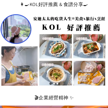
👩‍🍳KOL好評推薦 & 食譜分享🍳
🎬企業經營精神 ✨