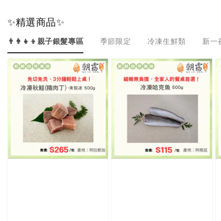
✨精選商品✨
👨‍👩‍👧‍👦親子銀髮專區
季節限定
冷凍生鮮類
新一