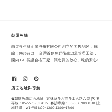
price
朝露魚舖
由展昇生鮮企業股份有限公司創立的零售品牌， 統
編：96869252 台灣首創魚鮮衛生12道管理工法，
國內 CAS認證合格工廠，讓您買的放心、吃的安心!
店面地址與導航
☎️朝露魚舖店面地址 : 雲林縣斗六市斗工六路六號 |客服
專線：05-5575989 #122 |客訴專線：05-5575989 #510 |上
班時間：W1~W5 8:00~12:00,13:00~17:00