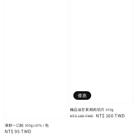
優惠
極品油甘舅精肉切片 300g
Regular
Sale
NT$ 160 TWD
NT$ 180 TWD
price
price
凍鮮一口鮭 500g±10% / 包
Regular
NT$ 95 TWD