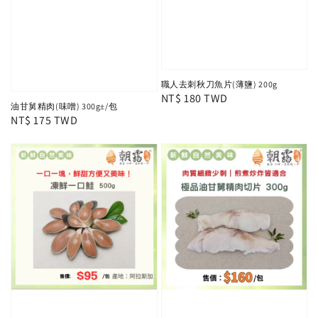
職人去刺秋刀魚片(薄鹽) 200g
Regular
NT$ 180 TWD
油甘舅精肉(味噌) 300g±/包
price
Regular
NT$ 175 TWD
price