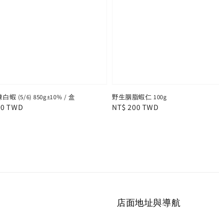
 (5/6) 850g±10% / 盒
野生胭脂蝦仁 100g
r
90 TWD
Regular
NT$ 200 TWD
price
店面地址與導航