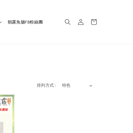
朝露魚舖FB粉絲團
排列方式 :