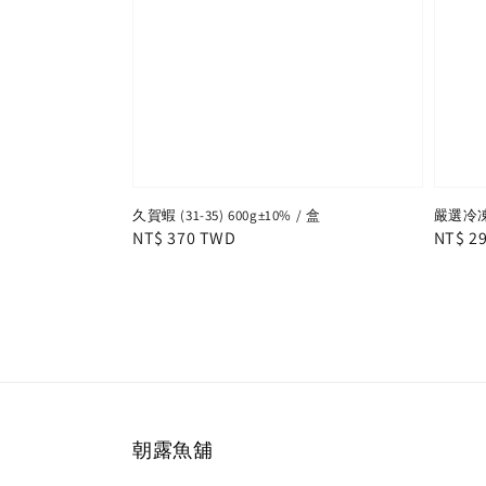
久賀蝦 (31-35) 600g±10% / 盒
嚴選冷凍白蝦
Regular
NT$ 370 TWD
Regula
NT$ 2
price
price
朝露魚舖